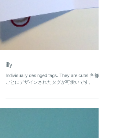
illy
Indivisually desinged tags. They are cute! 各都市
ごとにデザインされたタグが可愛いです。