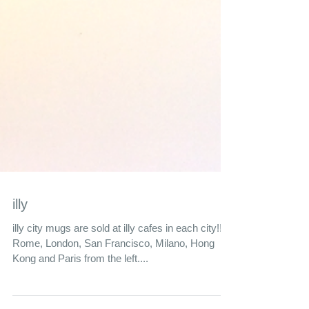
illy
illy city mugs are sold at illy cafes in each city!!