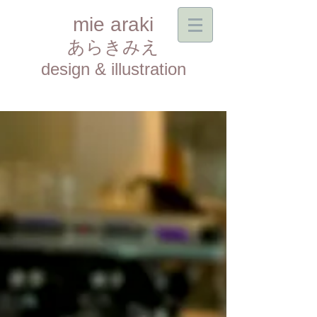
mie araki
あらきみえ​
design & illustration