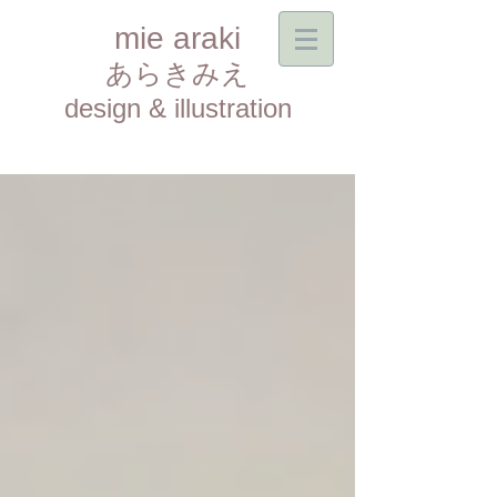
mie araki
あらきみえ​
design & illustration