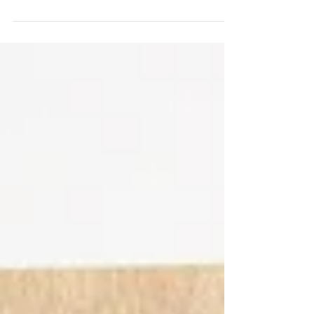
I went to see DECO JAPAN at the Dayton Art
Institute. 大正時代のアールデコな美術展。おっ
しゃれーな着物やマッチ箱などいろいろ。デー
トン美術館にて。