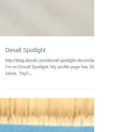
Desall Spotlight
http://blog.desall.com/desall-spotlight-december/
I'm on Desall Spotlight. My profile page has 2629
views. Yay!!...